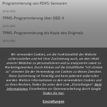
Programmierung von RDKS-Sensoren
16.02.2026
TPMS-Programmierung über OBD-II
10.01.2025
TPMS-Programmierung als Kopie des Originals
10.01.2025
Wir verwenden Cookies, um die Funktionalität der Website
Kontakt
sicherzustellen und mit Ihrer Zustimmung auch, um den Inhalt
unserer Websites zu personalisieren und zu analysieren sowie zu
info
@
diagstore.de
Marketingzwecken. Durch Klicken auf die Schaltfläche "Ich stimme
zu" stimmen Sie der Verwendung von Cookies zu diesen Zwecken.
+491706654834
Diese Zustimmung ist freiwillig und kann jederzeit widerrufen
werden. Weitere Informationen zu den verwendeten Cookies und
zu Ihren Rechten, finden Sie unter dem Link „Einstellungen“.
Mehr
Informationen.
Einzelheiten zur Datenverarbeitung durch Google
finden Sie hier.
Erstellt von Shoptet Premium
Einstellungen