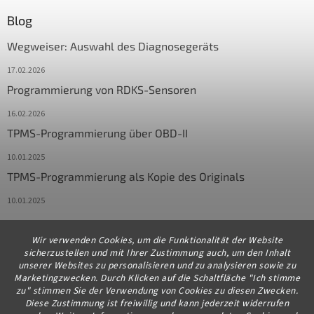
Blog
Wegweiser: Auswahl des Diagnosegeräts
17.02.2026
Programmierung von RDKS-Sensoren
16.02.2026
TPMS-Programmierung über OBD-II
10.01.2025
TPMS-Programmierung als Kopie des Originals
10.01.2025
Wir verwenden Cookies, um die Funktionalität der Website
Kontakt
sicherzustellen und mit Ihrer Zustimmung auch, um den Inhalt
unserer Websites zu personalisieren und zu analysieren sowie zu
info
@
diagstore.de
Marketingzwecken. Durch Klicken auf die Schaltfläche "Ich stimme
zu" stimmen Sie der Verwendung von Cookies zu diesen Zwecken.
+491706654834
Diese Zustimmung ist freiwillig und kann jederzeit widerrufen