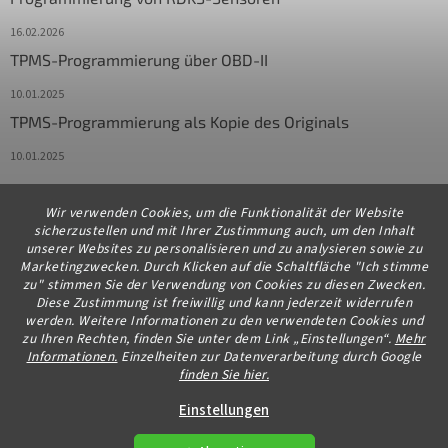
16.02.2026
TPMS-Programmierung über OBD-II
10.01.2025
TPMS-Programmierung als Kopie des Originals
10.01.2025
Wir verwenden Cookies, um die Funktionalität der Website
Kontakt
sicherzustellen und mit Ihrer Zustimmung auch, um den Inhalt
unserer Websites zu personalisieren und zu analysieren sowie zu
info
@
diagstore.de
Marketingzwecken. Durch Klicken auf die Schaltfläche "Ich stimme
zu" stimmen Sie der Verwendung von Cookies zu diesen Zwecken.
+491706654834
Diese Zustimmung ist freiwillig und kann jederzeit widerrufen
werden. Weitere Informationen zu den verwendeten Cookies und
zu Ihren Rechten, finden Sie unter dem Link „Einstellungen“.
Mehr
Informationen.
Einzelheiten zur Datenverarbeitung durch Google
finden Sie hier.
Erstellt von Shoptet Premium
Einstellungen