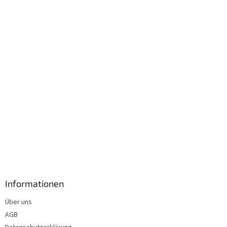
e
i
l
e
Informationen
Über uns
AGB