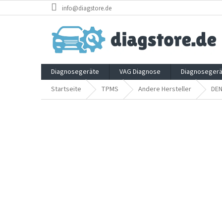
Zum
info@diagstore.de
Inhalt
springen
Diagnosegeräte
VAG Diagnose
Diagnosegerä
Startseite
TPMS
Andere Hersteller
DE