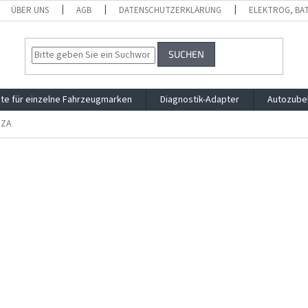
ÜBER UNS
AGB
DATENSCHUTZERKLÄRUNG
ELEKTROG, BA
SUCHEN
te für einzelne Fahrzeugmarken
Diagnostik-Adapter
Autozube
NZA