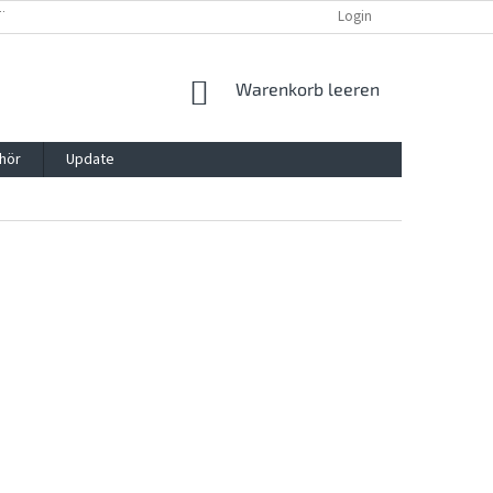
TTG, VERPACKG
IMPRESSUM
REKLAMATION UND WIDDERRUFSRECHT
Login
WARENKORB
Warenkorb leeren
hör
Update