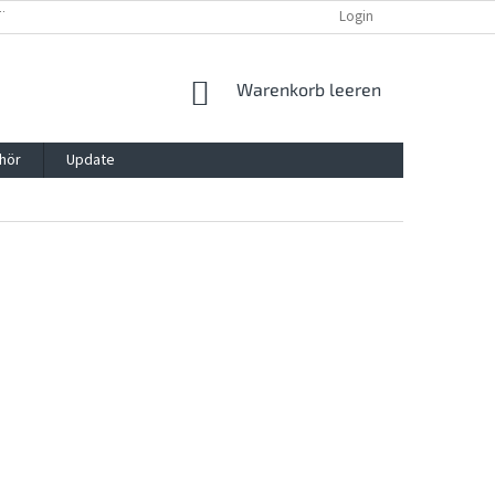
TTG, VERPACKG
IMPRESSUM
REKLAMATION UND WIDDERRUFSRECHT
Login
WARENKORB
Warenkorb leeren
hör
Update