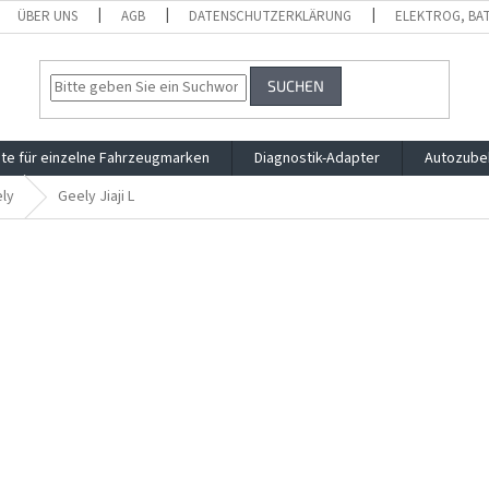
ÜBER UNS
AGB
DATENSCHUTZERKLÄRUNG
ELEKTROG, BA
SUCHEN
te für einzelne Fahrzeugmarken
Diagnostik-Adapter
Autozube
ly
Geely Jiaji L