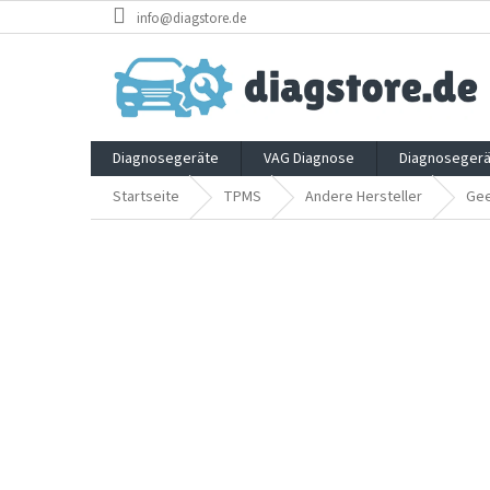
Zum
info@diagstore.de
Inhalt
springen
Diagnosegeräte
VAG Diagnose
Diagnosegerä
Startseite
TPMS
Andere Hersteller
Gee