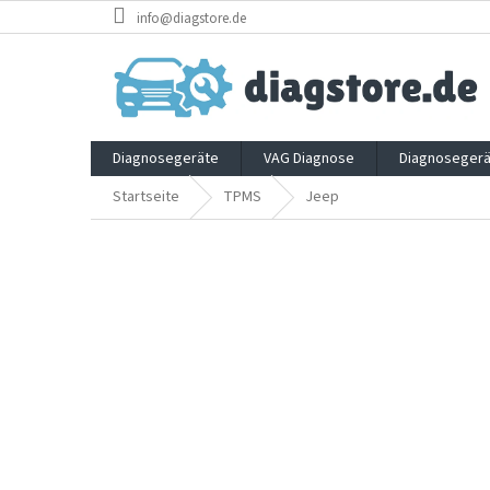
Zum
info@diagstore.de
Inhalt
springen
Diagnosegeräte
VAG Diagnose
Diagnosegerä
Startseite
TPMS
Jeep