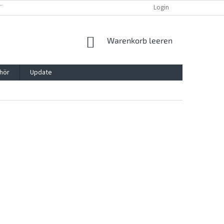
TTG, VERPACKG
IMPRESSUM
REKLAMATION UND WIDDERRUFSRECHT
Login
WARENKORB
Warenkorb leeren
hör
Update