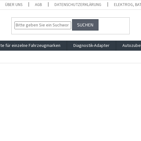
ÜBER UNS
AGB
DATENSCHUTZERKLÄRUNG
ELEKTROG, BA
SUCHEN
te für einzelne Fahrzeugmarken
Diagnostik-Adapter
Autozube