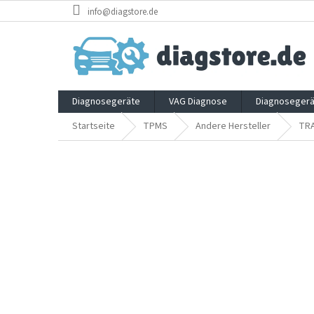
Zum
info@diagstore.de
Inhalt
springen
Diagnosegeräte
VAG Diagnose
Diagnosegerä
Startseite
TPMS
Andere Hersteller
TR