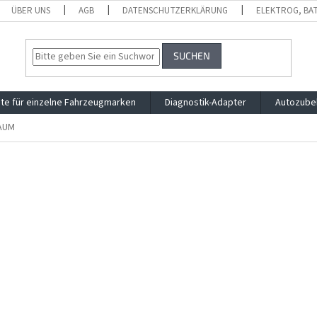
ÜBER UNS
AGB
DATENSCHUTZERKLÄRUNG
ELEKTROG, BA
SUCHEN
te für einzelne Fahrzeugmarken
Diagnostik-Adapter
Autozube
AUM