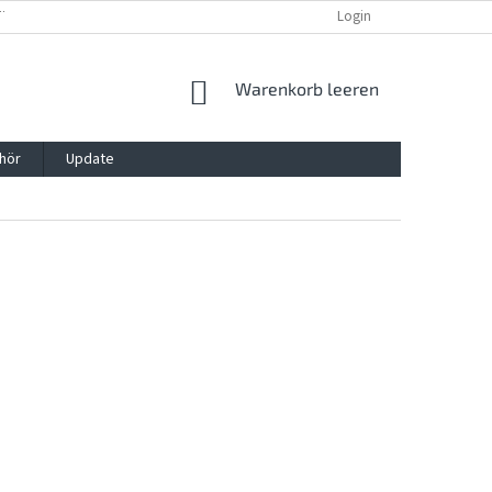
TTG, VERPACKG
IMPRESSUM
REKLAMATION UND WIDDERRUFSRECHT
Login
WARENKORB
Warenkorb leeren
hör
Update