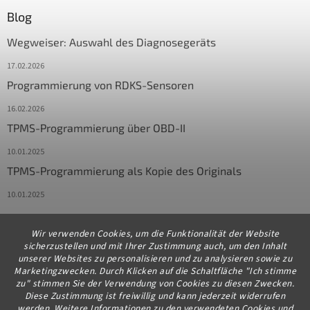
Blog
Wegweiser: Auswahl des Diagnosegeräts
17.02.2026
Programmierung von RDKS-Sensoren
16.02.2026
TPMS-Programmierung über OBD-II
10.01.2025
TPMS-Programmierung als Kopie des Originals
10.01.2025
Wir verwenden Cookies, um die Funktionalität der Website
Kontakt
sicherzustellen und mit Ihrer Zustimmung auch, um den Inhalt
unserer Websites zu personalisieren und zu analysieren sowie zu
info
@
diagstore.de
Marketingzwecken. Durch Klicken auf die Schaltfläche "Ich stimme
zu" stimmen Sie der Verwendung von Cookies zu diesen Zwecken.
+491706654834
Diese Zustimmung ist freiwillig und kann jederzeit widerrufen
werden. Weitere Informationen zu den verwendeten Cookies und