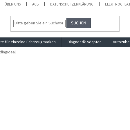
ÜBER UNS
AGB
DATENSCHUTZERKLÄRUNG
ELEKTROG, BA
SUCHEN
te für einzelne Fahrzeugmarken
Diagnostik-Adapter
Autozube
dingIdeal