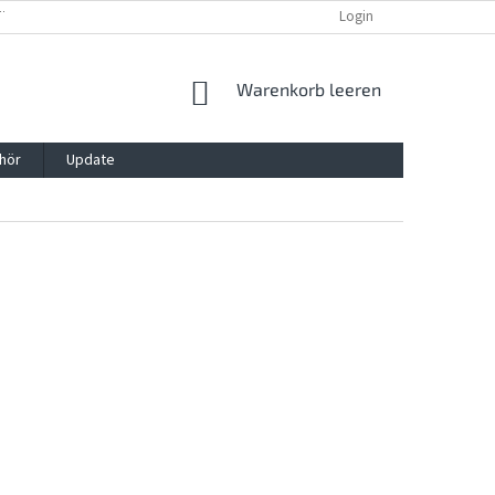
TTG, VERPACKG
IMPRESSUM
REKLAMATION UND WIDDERRUFSRECHT
Login
WARENKORB
Warenkorb leeren
hör
Update