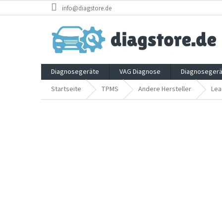
Zum
info@diagstore.de
Inhalt
springen
Diagnosegeräte
VAG Diagnose
Diagnosegerä
Startseite
TPMS
Andere Hersteller
Lea