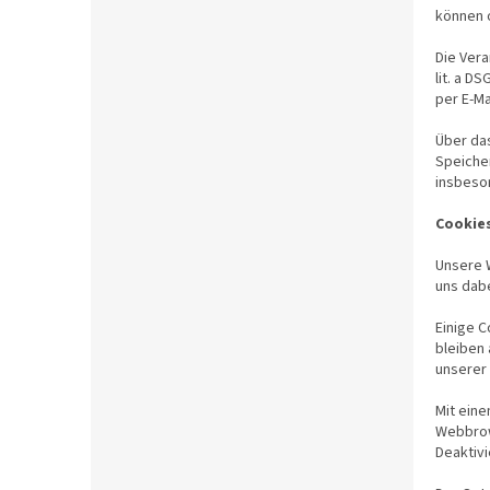
können o
Die Vera
lit. a D
per E-Ma
Über das
Speiche
insbeso
Cookie
Unsere W
uns dabe
Einige C
bleiben 
unserer
Mit ein
Webbrow
Deaktivi