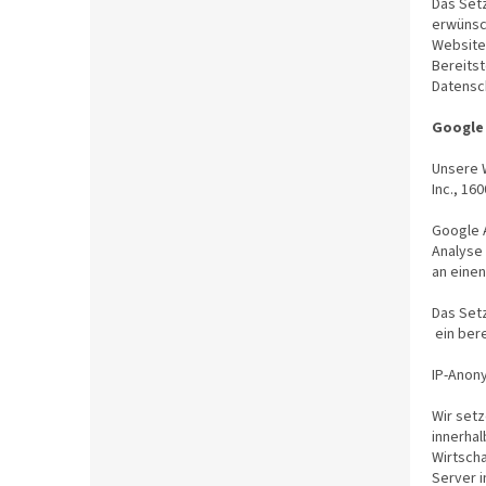
Das Set
erwünsch
Website 
Bereitst
Datensc
Google 
Unsere 
Inc., 16
Google A
Analyse
an einen
Das Setz
ein ber
IP-Anon
Wir setz
innerha
Wirtscha
Server i