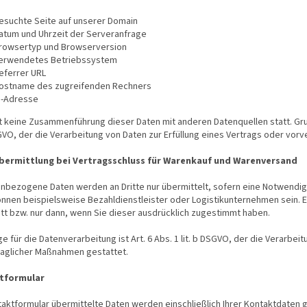
esuchte Seite auf unserer Domain
atum und Uhrzeit der Serveranfrage
rowsertyp und Browserversion
erwendetes Betriebssystem
eferrer URL
ostname des zugreifenden Rechners
P-Adresse
t keine Zusammenführung dieser Daten mit anderen Datenquellen statt. Grun
SGVO, der die Verarbeitung von Daten zur Erfüllung eines Vertrags oder vor
ermittlung bei Vertragsschluss für Warenkauf und Warenversand
nbezogene Daten werden an Dritte nur übermittelt, sofern eine Notwendig
önnen beispielsweise Bezahldienstleister oder Logistikunternehmen sein. 
att bzw. nur dann, wenn Sie dieser ausdrücklich zugestimmt haben.
e für die Datenverarbeitung ist Art. 6 Abs. 1 lit. b DSGVO, der die Verarbei
raglicher Maßnahmen gestattet.
tformular
aktformular übermittelte Daten werden einschließlich Ihrer Kontaktdaten 