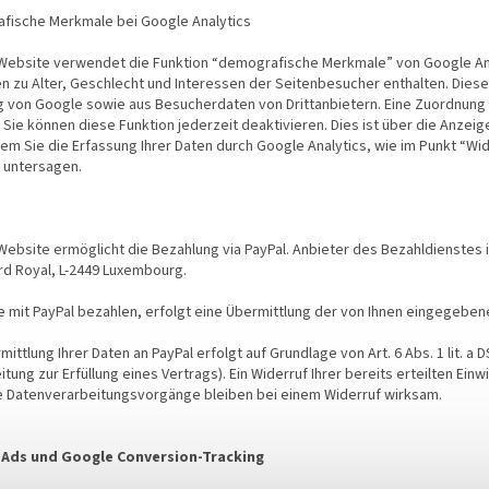
fische Merkmale bei Google Analytics
ebsite verwendet die Funktion “demografische Merkmale” von Google Analyt
n zu Alter, Geschlecht und Interessen der Seitenbesucher enthalten. Di
 von Google sowie aus Besucherdaten von Drittanbietern. Eine Zuordnung d
 Sie können diese Funktion jederzeit deaktivieren. Dies ist über die Anzei
em Sie die Erfassung Ihrer Daten durch Google Analytics, wie im Punkt “W
 untersagen.
ebsite ermöglicht die Bezahlung via PayPal. Anbieter des Bezahldienstes ist d
rd Royal, L-2449 Luxembourg.
 mit PayPal bezahlen, erfolgt eine Übermittlung der von Ihnen eingegeben
mittlung Ihrer Daten an PayPal erfolgt auf Grundlage von Art. 6 Abs. 1 lit. a D
itung zur Erfüllung eines Vertrags). Ein Widerruf Ihrer bereits erteilten Einw
e Datenverarbeitungsvorgänge bleiben bei einem Widerruf wirksam.
Ads und Google Conversion-Tracking