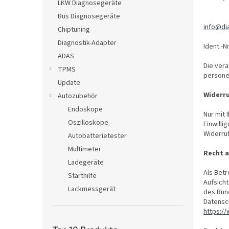
e
LKW Diagnosegeräte
Bus Diagnosegeräte
info@di
Chiptuning
Diagnostik-Adapter
Ident.-N
ADAS
Die vera
TPMS
persone
Update
Widerru
Autozubehör
Endoskope
Nur mit 
Oszilloskope
Einwilli
Widerruf
Autobatterietester
Multimeter
Recht a
Ladegeräte
Als Betr
Starthilfe
Aufsich
Lackmessgerät
des Bund
Datensc
https://