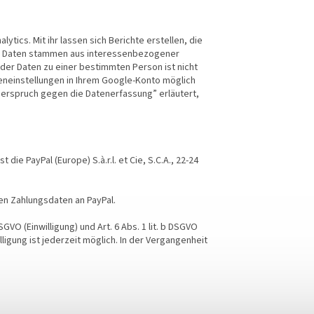
ics. Mit ihr lassen sich Berichte erstellen, die
ese Daten stammen aus interessenbezogener
er Daten zu einer bestimmten Person ist nicht
geneinstellungen in Ihrem Google-Konto möglich
iderspruch gegen die Datenerfassung” erläutert,
ie PayPal (Europe) S.à.r.l. et Cie, S.C.A., 22-24
en Zahlungsdaten an PayPal.
SGVO (Einwilligung) und Art. 6 Abs. 1 lit. b DSGVO
illigung ist jederzeit möglich. In der Vergangenheit