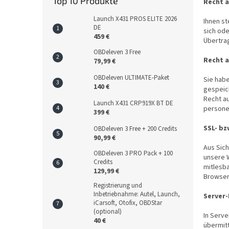
Top 10 Produkte
Recht 
Launch X431 PROS ELITE 2026
Ihnen st
DE
sich ode
459 €
Übertrag
OBDeleven 3 Free
Recht a
79,99 €
OBDeleven ULTIMATE-Paket
Sie hab
140 €
gespeic
Recht a
Launch X431 CRP919X BT DE
persone
399 €
SSL- bz
OBDeleven 3 Free + 200 Credits
90,99 €
Aus Sich
OBDeleven 3 PRO Pack + 100
unsere W
Credits
mitlesba
129,99 €
Browser
Registrierung und
Inbetriebnahme: Autel, Launch,
Server
iCarsoft, Otofix, OBDStar
(optional)
In Serve
40 €
übermitt