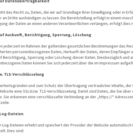
auf Datenübertragbarkeit
eht das Recht zu, Daten, die wir auf Grundlage Ihrer Einwilligung oder in Erf
r an Dritte aushändigen zu lassen. Die Bereitstellung erfolgt in einem mas
ung der Daten an einen anderen Verantwortlichen verlangen, erfolgt dies n
uf Auskunft, Berichtigung, Sperrung, Löschung
en jederzeit im Rahmen der geltenden gesetzlichen Bestimmungen das Recht
herten personenbezogenen Daten, Herkunft der Daten, deren Empfänger un
uf Berichtigung, Sperrung oder Löschung dieser Daten. Diesbezüglich und
nbezogene Daten können Sie sich jederzeit über die im Impressum aufgef
w. TLS-Verschlüsselung
erheitsgründen und zum Schutz der Übertragung vertraulicher Inhalte, die 
ebsite eine SSL-bzw. TLS-Verschlüsselung. Damit sind Daten, die Sie über d
r. Sie erkennen eine verschlüsselte Verbindung an der „https://“ Adressze
zeile.
-Log-Dateien
r-Log-Dateien erhebt und speichert der Provider der Website automatisch 
elt. Dies sind: