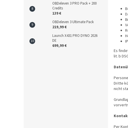
OBDeleven 3 PRO Pack + 200
Credits
B
139 €
D
B
OBDeleven 3 Ultimate Pack
V
219,99 €
R
H
Launch X431 PRO DYNO 2026
DE
I
699,99 €
Es finde
lit. b D
Datenüb
Persone
Dritte k
nicht st
Grundlag
vorvert
Kontak
Per Kont