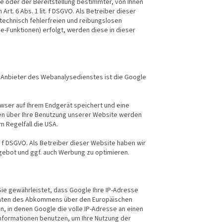
 oder der Bereitstellung bestimmter, von Ihnen
rt. 6 Abs. 1 lit. f DSGVO. Als Betreiber dieser
technisch fehlerfreien und reibungslosen
se-Funktionen) erfolgt, werden diese in dieser
Anbieter des Webanalysedienstes ist die Google
owser auf Ihrem Endgerät speichert und eine
en über Ihre Benutzung unserer Website werden
m Regelfall die USA.
. f DSGVO. Als Betreiber dieser Website haben wir
gebot und ggf. auch Werbung zu optimieren.
Sie gewährleistet, dass Google Ihre IP-Adresse
taaten des Abkommens über den Europäischen
n, in denen Google die volle IP-Adresse an einen
Informationen benutzen, um Ihre Nutzung der