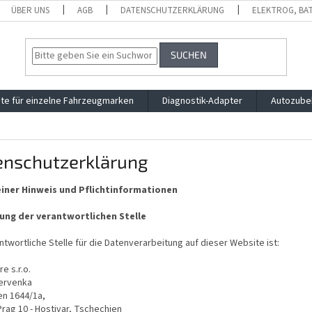
ÜBER UNS
AGB
DATENSCHUTZERKLÄRUNG
ELEKTROG, BA
SUCHEN
te für einzelne Fahrzeugmarken
Diagnostik-Adapter
Autozube
enschutzerklärung
iner Hinweis und Pflichtinformationen
ng der verantwortlichen Stelle
ntwortliche Stelle für die Datenverarbeitung auf dieser Website ist:
e s.r.o.
Cervenka
en 1644/1a,
Prag 10 - Hostivar, Tschechien