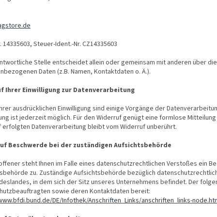
agstore.de
r. 14335603, Steuer-Ident.-Nr. CZ14335603
ntwortliche Stelle entscheidet allein oder gemeinsam mit anderen über di
nbezogenen Daten (z.B. Namen, Kontaktdaten o. Ä.).
f Ihrer Einwilligung zur Datenverarbeitung
Ihrer ausdrücklichen Einwilligung sind einige Vorgänge der Datenverarbeitung
gung ist jederzeit möglich. Für den Widerruf genügt eine formlose Mitteilun
 erfolgten Datenverarbeitung bleibt vom Widerruf unberührt.
uf Beschwerde bei der zuständigen Aufsichtsbehörde
offener steht Ihnen im Falle eines datenschutzrechtlichen Verstoßes ein 
tsbehörde zu. Zuständige Aufsichtsbehörde bezüglich datenschutzrechtlic
eslandes, in dem sich der Sitz unseres Unternehmens befindet. Der folgend
hutzbeauftragten sowie deren Kontaktdaten bereit:
www.bfdi.bund.de/DE/Infothek/Anschriften_Links/anschriften_links-node.ht