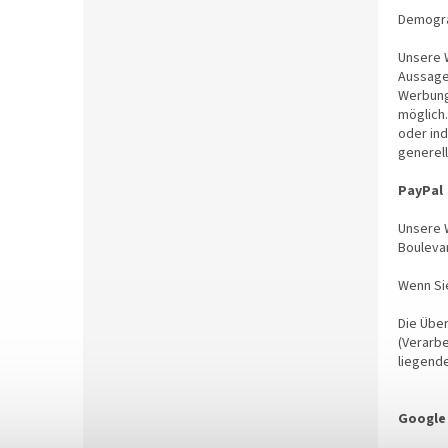
Demogra
Unsere W
Aussage
Werbung
möglich.
oder ind
generell
PayPal
Unsere W
Bouleva
Wenn Sie
Die Über
(Verarbe
liegend
Google 