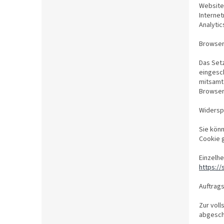
Website
Interne
Analytic
Browser
Das Set
eingesch
mitsamt 
Browser-
Widersp
Sie könn
Cookie g
Einzelhe
https:/
Auftrag
Zur voll
abgesch