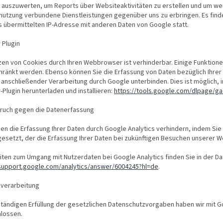
 auszuwerten, um Reports über Websiteaktivitäten zu erstellen und um we
tnutzung verbundene Dienstleistungen gegenüber uns zu erbringen. Es fi
s übermittelten IP-Adresse mit anderen Daten von Google statt.
 Plugin
zen von Cookies durch Ihren Webbrowser ist verhinderbar. Einige Funktion
ränkt werden. Ebenso können Sie die Erfassung von Daten bezüglich Ihrer 
anschließender Verarbeitung durch Google unterbinden. Dies ist möglich, 
Plugin herunterladen und installieren:
https://tools.google.com/dlpage/g
ruch gegen die Datenerfassung
en die Erfassung Ihrer Daten durch Google Analytics verhindern, indem Sie a
esetzt, der die Erfassung Ihrer Daten bei zukünftigen Besuchen unserer We
iten zum Umgang mit Nutzerdaten bei Google Analytics finden Sie in der D
/support.google.com/analytics/answer/6004245?hl=de
.
sverarbeitung
ständigen Erfüllung der gesetzlichen Datenschutzvorgaben haben wir mit G
lossen.