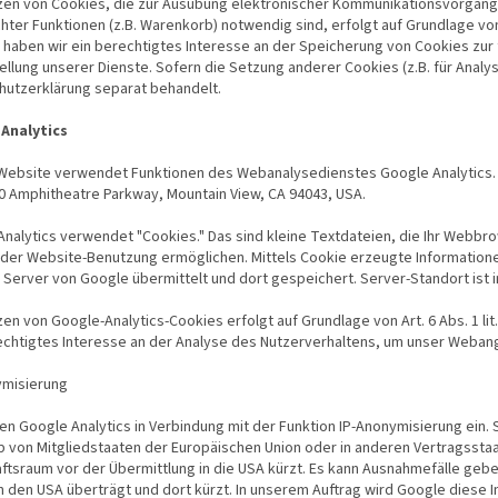
zen von Cookies, die zur Ausübung elektronischer Kommunikationsvorgänge
ter Funktionen (z.B. Warenkorb) notwendig sind, erfolgt auf Grundlage von A
haben wir ein berechtigtes Interesse an der Speicherung von Cookies zur 
ellung unserer Dienste. Sofern die Setzung anderer Cookies (z.B. für Analy
hutzerklärung separat behandelt.
Analytics
Website verwendet Funktionen des Webanalysedienstes Google Analytics. 
00 Amphitheatre Parkway, Mountain View, CA 94043, USA.
nalytics verwendet "Cookies." Das sind kleine Textdateien, die Ihr Webbr
 der Website-Benutzung ermöglichen. Mittels Cookie erzeugte Information
 Server von Google übermittelt und dort gespeichert. Server-Standort ist i
en von Google-Analytics-Cookies erfolgt auf Grundlage von Art. 6 Abs. 1 lit
echtigtes Interesse an der Analyse des Nutzerverhaltens, um unser Weban
ymisierung
en Google Analytics in Verbindung mit der Funktion IP-Anonymisierung ein. 
lb von Mitgliedstaaten der Europäischen Union oder in anderen Vertragss
ftsraum vor der Übermittlung in die USA kürzt. Es kann Ausnahmefälle gebe
n den USA überträgt und dort kürzt. In unserem Auftrag wird Google diese 