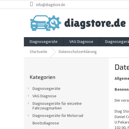
Zum
info@diagstore.de
Inhalt
springen
Diagnosegeräte
VAG Diagnose
Diagnosegerä
Startseite
Datenschutzerklärung
S
Dat
e
Kategorien
i
Kategorien
überspringen
Allgeme
t
e
Diagnosegeräte
Benennu
n
VAG Diagnose
l
Die vera
Diagnosegeräte für einzelne
e
Fahrzeugmarken
i
Diag Stor
Diagnosegeräte für Motorrad
Daniel 
s
U Pekar
Bootsdiagnose
t
102 00, 