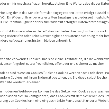
der um für Anschlussfragen bereitzustehen. Eine Weitergabe dieser Daten fi
rbeitung der in das Kontaktformular eingegebenen Daten erfolgt ausschließli
SGVO). Ein Widerruf Ihrer bereits erteilten Einwilligung ist jederzeit möglich
il. Die Rechtmäßigkeit der bis zum Widerruf erfolgten Datenverarbeitungs
 Kontaktformular übermittelte Daten verbleiben bei uns, bis Sie uns zur Lös
rung widerrufen oder keine Notwendigkeit der Datenspeicherung mehr be
ndere Aufbewahrungsfristen - bleiben unberührt.
s
ebsite verwendet Cookies. Das sind kleine Textdateien, die Ihr Webbrows
i, unser Angebot nutzerfreundlicher, effektiver und sicherer zu machen.
ookies sind “Session-Cookies.” Solche Cookies werden nach Ende Ihrer Br
andere Cookies auf Ihrem Endgerät bestehen, bis Sie diese selbst löschen.
 Website wiederzuerkennen.
em modernen Webbrowser können Sie das Setzen von Cookies überwachen, 
ser lassen sich so konfigurieren, dass Cookies mit dem Schließen des Pr
erung von Cookies kann eine eingeschränkte Funktionalität unserer Websit