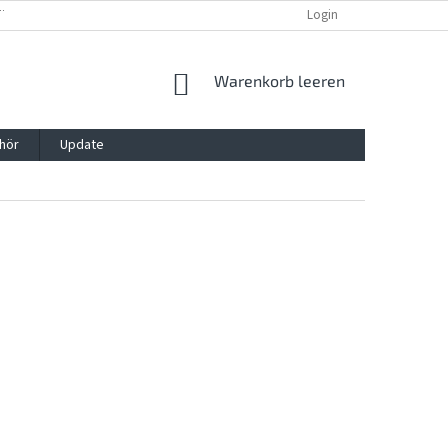
TTG, VERPACKG
IMPRESSUM
REKLAMATION UND WIDDERRUFSRECHT
Login
WARENKORB
Warenkorb leeren
hör
Update