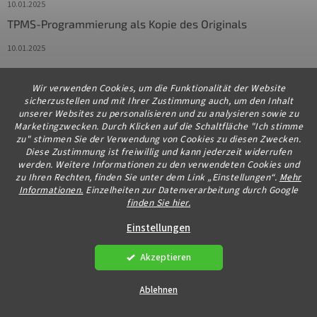
10.01.2025
TPMS-Programmierung als Kopie des Originals
10.01.2025
Wir verwenden Cookies, um die Funktionalität der Website
Kontakt
sicherzustellen und mit Ihrer Zustimmung auch, um den Inhalt
unserer Websites zu personalisieren und zu analysieren sowie zu
info
@
diagstore.de
Marketingzwecken. Durch Klicken auf die Schaltfläche "Ich stimme
zu" stimmen Sie der Verwendung von Cookies zu diesen Zwecken.
+491706654834
Diese Zustimmung ist freiwillig und kann jederzeit widerrufen
werden. Weitere Informationen zu den verwendeten Cookies und
zu Ihren Rechten, finden Sie unter dem Link „Einstellungen“.
Mehr
Informationen.
Einzelheiten zur Datenverarbeitung durch Google
finden Sie hier.
Erstellt von Shoptet Premium
Einstellungen
Akzeptieren
Copyright 2026
diagstore.de
. Alle Rechte vorbehalten.
Cookie-
Einstellungen ändern
Ablehnen