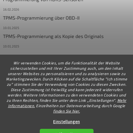
16.02.2026
TPMS-Programmierung über OBD-II
10.01.2025
TPMS-Programmierung als Kopie des Originals
10.01.2025
Wir verwenden Cookies, um die Funktionalität der Website
Kontakt
sicherzustellen und mit Ihrer Zustimmung auch, um den Inhalt
unserer Websites zu personalisieren und zu analysieren sowie zu
info
@
diagstore.de
Marketingzwecken. Durch Klicken auf die Schaltfläche "Ich stimme
zu" stimmen Sie der Verwendung von Cookies zu diesen Zwecken.
+491706654834
Diese Zustimmung ist freiwillig und kann jederzeit widerrufen
werden. Weitere Informationen zu den verwendeten Cookies und
zu Ihren Rechten, finden Sie unter dem Link „Einstellungen“.
Mehr
Informationen.
Einzelheiten zur Datenverarbeitung durch Google
finden Sie hier.
Erstellt von Shoptet Premium
Einstellungen