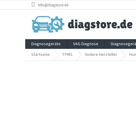
Zum
info@diagstore.de
Inhalt
springen
Diagnosegeräte
VAG Diagnose
Diagnosegerä
Startseite
TPMS
Andere Hersteller
Hon