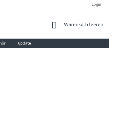
TTG, VERPACKG
IMPRESSUM
REKLAMATION UND WIDDERRUFSRECHT
Login
WARENKORB
Warenkorb leeren
hör
Update