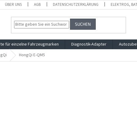
ÜBER UNS
AGB
DATENSCHUTZERKLÄRUNG
ELEKTROG, BA
SUCHEN
te für einzelne Fahrzeugmarken
Diagnostik-Adapter
Autozube
gQi
HongQi E-QM5