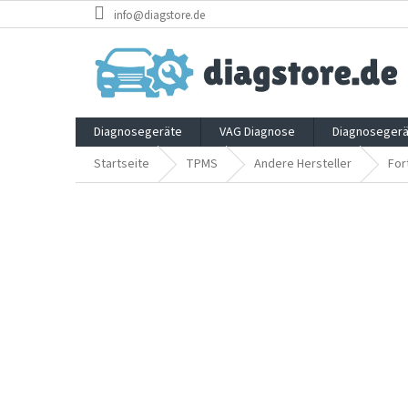
Zum
info@diagstore.de
Inhalt
springen
Diagnosegeräte
VAG Diagnose
Diagnosegerä
Startseite
TPMS
Andere Hersteller
For