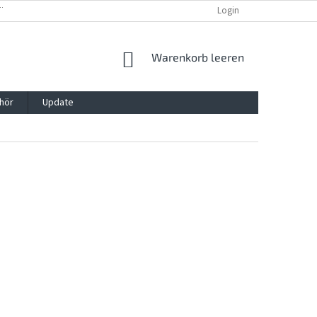
TTG, VERPACKG
IMPRESSUM
REKLAMATION UND WIDDERRUFSRECHT
Login
WARENKORB
Warenkorb leeren
hör
Update