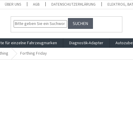
ÜBER UNS
AGB
DATENSCHUTZERKLÄRUNG
ELEKTROG, BA
SUCHEN
te für einzelne Fahrzeugmarken
Diagnostik-Adapter
Autozube
thing
Forthing Friday