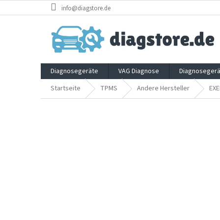
Zum
info@diagstore.de
Inhalt
springen
Diagnosegeräte
VAG Diagnose
Diagnosegerä
Startseite
TPMS
Andere Hersteller
EXE