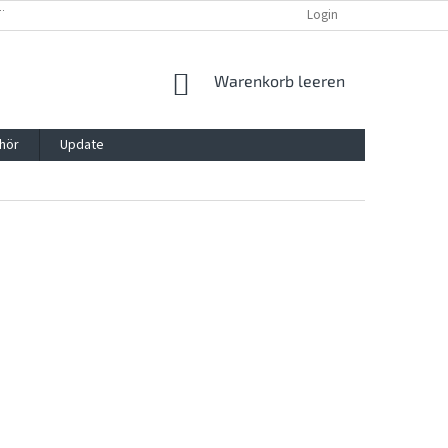
TTG, VERPACKG
IMPRESSUM
REKLAMATION UND WIDDERRUFSRECHT
Login
WARENKORB
Warenkorb leeren
hör
Update