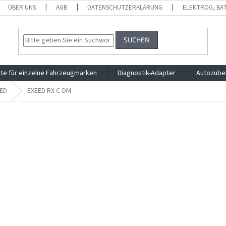
ÜBER UNS
AGB
DATENSCHUTZERKLÄRUNG
ELEKTROG, BA
SUCHEN
te für einzelne Fahrzeugmarken
Diagnostik-Adapter
Autozube
ED
EXEED RX C-DM