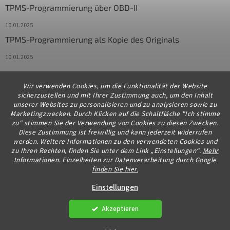
TPMS-Programmierung über OBD-II
10.01.2025
TPMS-Programmierung als Kopie des Originals
10.01.2025
Wir verwenden Cookies, um die Funktionalität der Website
Kontakt
sicherzustellen und mit Ihrer Zustimmung auch, um den Inhalt
unserer Websites zu personalisieren und zu analysieren sowie zu
info
@
diagstore.de
Marketingzwecken. Durch Klicken auf die Schaltfläche "Ich stimme
zu" stimmen Sie der Verwendung von Cookies zu diesen Zwecken.
+491706654834
Diese Zustimmung ist freiwillig und kann jederzeit widerrufen
werden. Weitere Informationen zu den verwendeten Cookies und
zu Ihren Rechten, finden Sie unter dem Link „Einstellungen“.
Mehr
Informationen.
Einzelheiten zur Datenverarbeitung durch Google
finden Sie hier.
Erstellt von Shoptet Premium
Einstellungen
Akzeptieren
Copyright 2026
diagstore.de
. Alle Rechte vorbehalten.
Cookie-
Einstellungen ändern