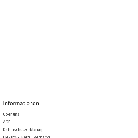
i
l
e
Informationen
Über uns
AGB
Datenschutzerklärung
ElektroG, BattG, VerpackG