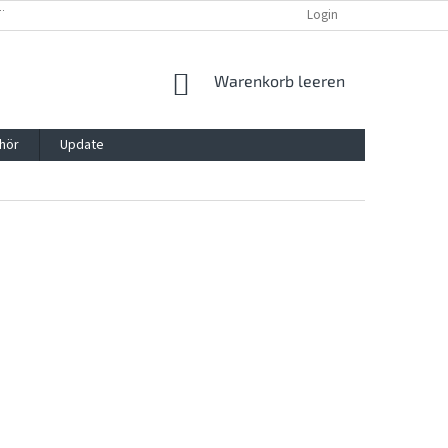
TTG, VERPACKG
IMPRESSUM
REKLAMATION UND WIDDERRUFSRECHT
Login
WARENKORB
Warenkorb leeren
hör
Update