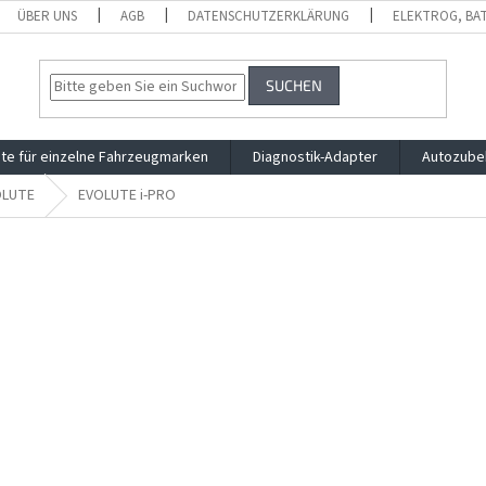
ÜBER UNS
AGB
DATENSCHUTZERKLÄRUNG
ELEKTROG, BA
SUCHEN
te für einzelne Fahrzeugmarken
Diagnostik-Adapter
Autozube
OLUTE
EVOLUTE i-PRO