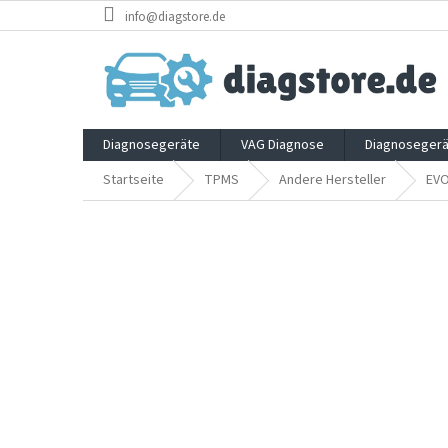
Zum
info@diagstore.de
Inhalt
springen
Diagnosegeräte
VAG Diagnose
Diagnosegerä
Startseite
TPMS
Andere Hersteller
EV