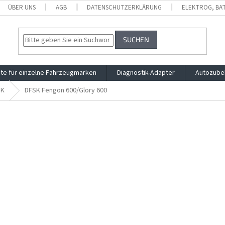
ÜBER UNS
AGB
DATENSCHUTZERKLÄRUNG
ELEKTROG, BA
SUCHEN
te für einzelne Fahrzeugmarken
Diagnostik-Adapter
Autozube
SK
DFSK Fengon 600/Glory 600