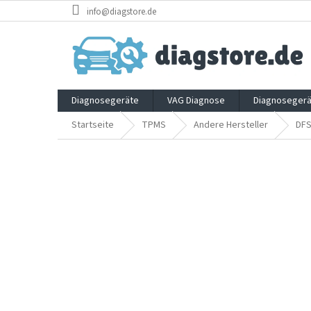
Zum
info@diagstore.de
Inhalt
springen
Diagnosegeräte
VAG Diagnose
Diagnosegerä
Startseite
TPMS
Andere Hersteller
DF