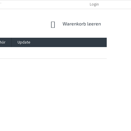
TTG, VERPACKG
IMPRESSUM
REKLAMATION UND WIDDERRUFSRECHT
Login
WARENKORB
Warenkorb leeren
hör
Update