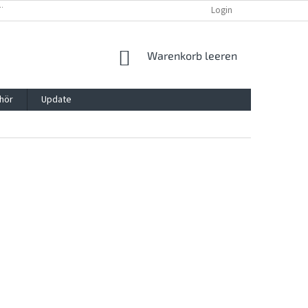
TTG, VERPACKG
IMPRESSUM
REKLAMATION UND WIDDERRUFSRECHT
Login
WARENKORB
Warenkorb leeren
hör
Update