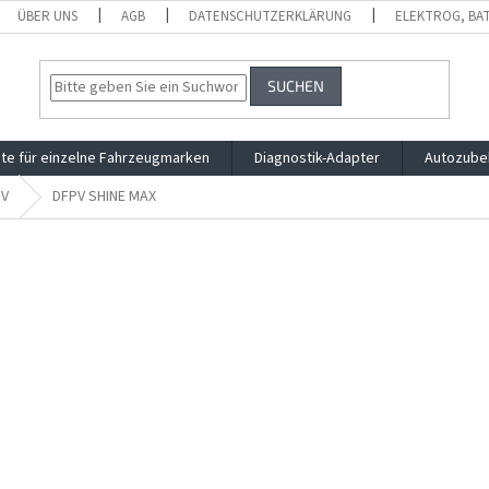
ÜBER UNS
AGB
DATENSCHUTZERKLÄRUNG
ELEKTROG, BA
SUCHEN
te für einzelne Fahrzeugmarken
Diagnostik-Adapter
Autozube
PV
DFPV SHINE MAX