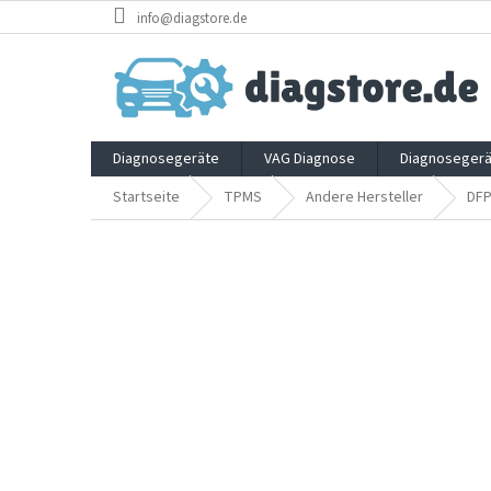
Zum
info@diagstore.de
Inhalt
springen
Diagnosegeräte
VAG Diagnose
Diagnosegerä
Startseite
TPMS
Andere Hersteller
DF