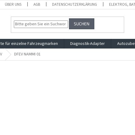
ÜBER UNS
AGB
DATENSCHUTZERKLÄRUNG
ELEKTROG, BA
SUCHEN
te für einzelne Fahrzeugmarken
Diagnostik-Adapter
Autozube
V
DFEV NAMMI 01