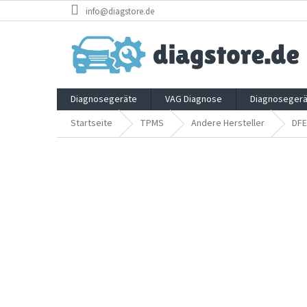
Zum
info@diagstore.de
Inhalt
springen
Diagnosegeräte
VAG Diagnose
Diagnosegerä
Startseite
TPMS
Andere Hersteller
DFE