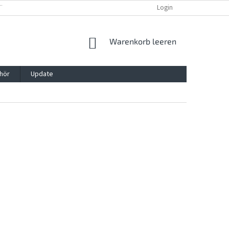
TTG, VERPACKG
IMPRESSUM
REKLAMATION UND WIDDERRUFSRECHT
Login
WARENKORB
Warenkorb leeren
hör
Update