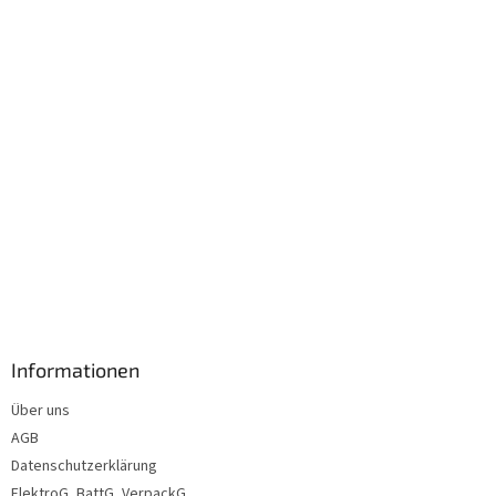
i
l
e
Informationen
Über uns
AGB
Datenschutzerklärung
ElektroG, BattG, VerpackG