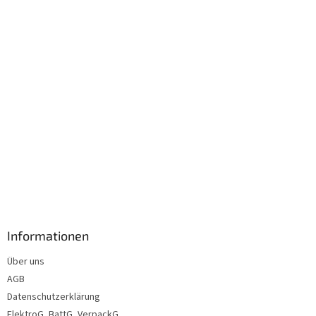
i
l
e
Informationen
Über uns
AGB
Datenschutzerklärung
ElektroG, BattG, VerpackG