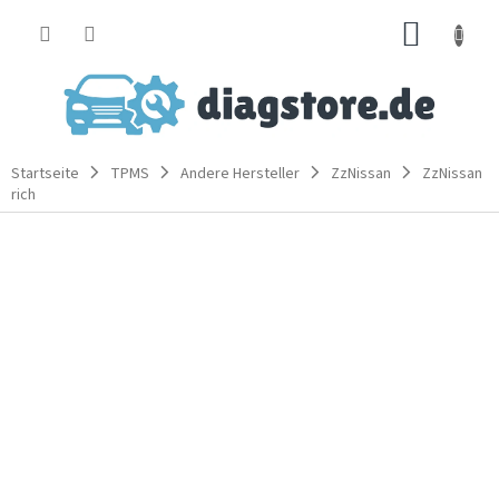
Zum
WARE
Inhalt
springen
Startseite
TPMS
Andere Hersteller
ZzNissan
ZzNissan
rich