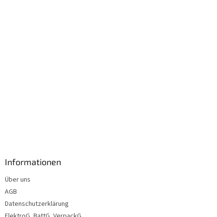
i
l
e
Informationen
Über uns
AGB
Datenschutzerklärung
ElektroG, BattG, VerpackG