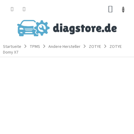
Zum
WARE
Inhalt
springen
Startseite
TPMS
Andere Hersteller
ZOTYE
ZOTYE
Domy X7