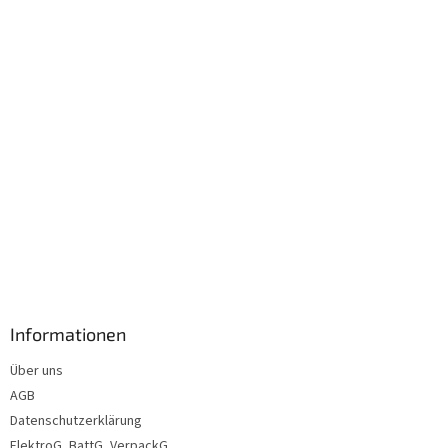
i
l
e
Informationen
Über uns
AGB
Datenschutzerklärung
ElektroG, BattG, VerpackG