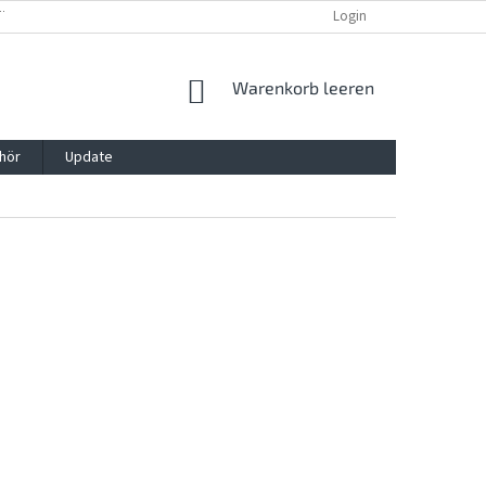
TTG, VERPACKG
IMPRESSUM
REKLAMATION UND WIDDERRUFSRECHT
Login
WARENKORB
Warenkorb leeren
hör
Update