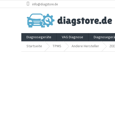
Zum
info@diagstore.de
Inhalt
springen
Diagnosegeräte
VAG Diagnose
Diagnosegerä
Startseite
TPMS
Andere Hersteller
ZE