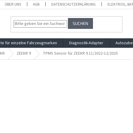
ÜBER UNS
AGB
DATENSCHUTZERKLÄRUNG
ELEKTROG, BA
SUCHEN
te für einzelne Fahrzeugmarken
Diagnostik-Adapter
Autozube
EKR
ZEEKR 9
TPMS Sensor für ZEEKR 9 11/2022-12/2025