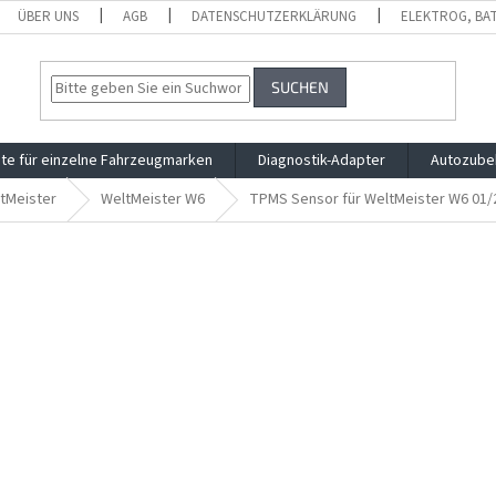
ÜBER UNS
AGB
DATENSCHUTZERKLÄRUNG
ELEKTROG, BA
SUCHEN
te für einzelne Fahrzeugmarken
Diagnostik-Adapter
Autozube
tMeister
WeltMeister W6
TPMS Sensor für WeltMeister W6 01/