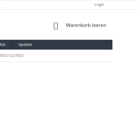
TTG, VERPACKG
IMPRESSUM
REKLAMATION UND WIDDERRUFSRECHT
Login
WARENKORB
Warenkorb leeren
hör
Update
2021-12/2023