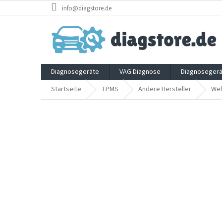
Zum
info@diagstore.de
Inhalt
springen
Diagnosegeräte
VAG Diagnose
Diagnosegerä
Startseite
TPMS
Andere Hersteller
Wel