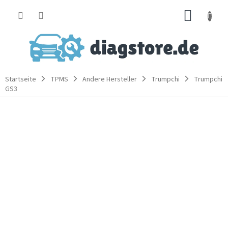
Zum
WARE
Inhalt
springen
Startseite
TPMS
Andere Hersteller
Trumpchi
Trumpchi
GS3