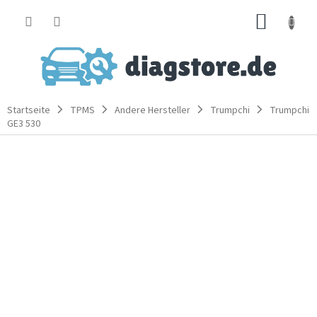
Zum
WARE
Inhalt
springen
Startseite
TPMS
Andere Hersteller
Trumpchi
Trumpchi
GE3 530