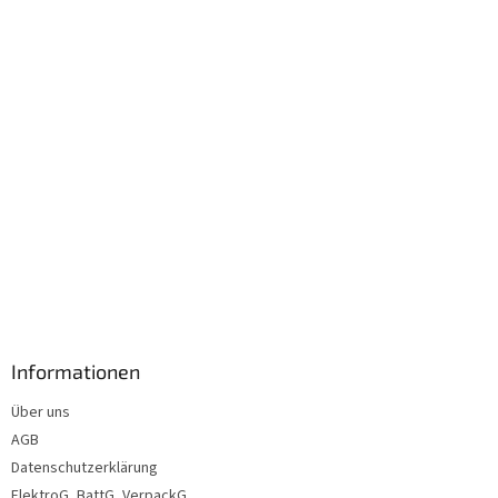
i
l
e
Informationen
Über uns
AGB
Datenschutzerklärung
ElektroG, BattG, VerpackG