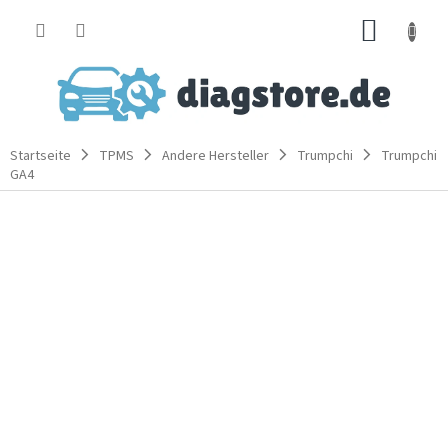
Zum
WARE
Inhalt
springen
Startseite
TPMS
Andere Hersteller
Trumpchi
Trumpchi
GA4