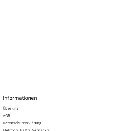
i
l
e
Informationen
Über uns
AGB
Datenschutzerklärung
ElektroG, BattG, VerpackG