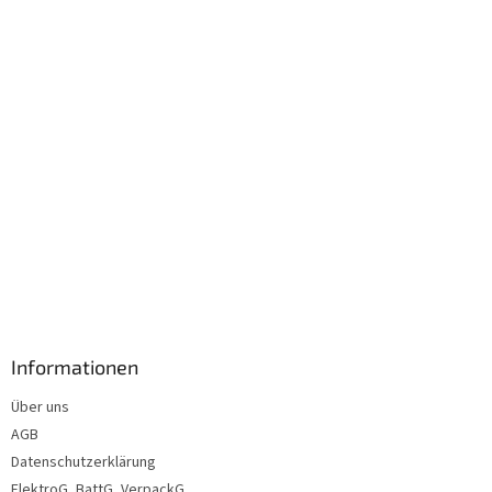
i
l
e
Informationen
Über uns
AGB
Datenschutzerklärung
ElektroG, BattG, VerpackG