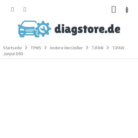
Zum
WARE
Inhalt
springen
Startseite
TPMS
Andere Hersteller
TJFAW
TJFAW
Junpai D60