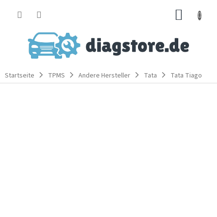
Zum
WARE
Inhalt
springen
Startseite
TPMS
Andere Hersteller
Tata
Tata Tiago