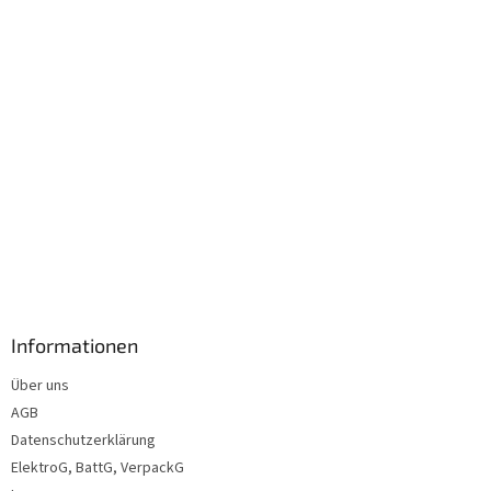
l
e
Informationen
Über uns
AGB
Datenschutzerklärung
ElektroG, BattG, VerpackG