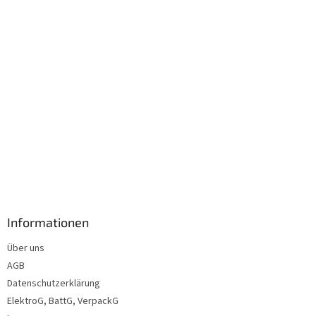
l
e
Informationen
Über uns
AGB
Datenschutzerklärung
ElektroG, BattG, VerpackG