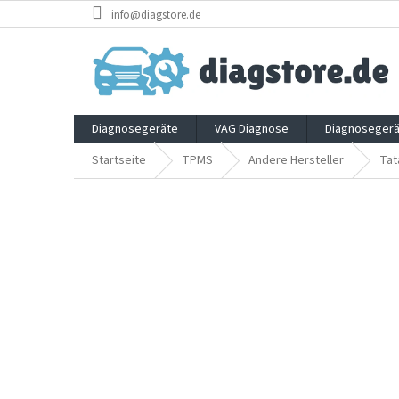
Zum
info@diagstore.de
Inhalt
springen
Diagnosegeräte
VAG Diagnose
Diagnosegerä
Startseite
TPMS
Andere Hersteller
Tat