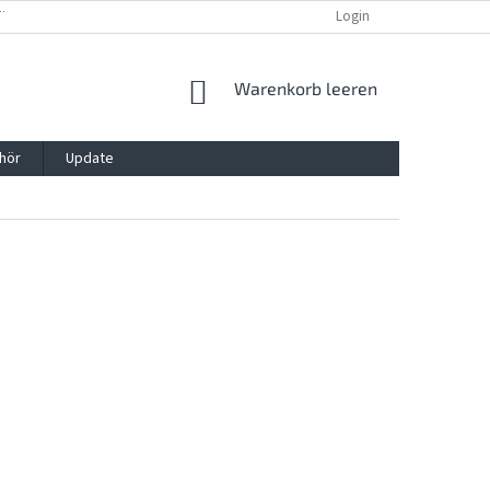
TTG, VERPACKG
IMPRESSUM
REKLAMATION UND WIDDERRUFSRECHT
Login
WARENKORB
Warenkorb leeren
hör
Update