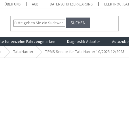
ÜBER UNS
AGB
DATENSCHUTZERKLÄRUNG
ELEKTROG, BA
SUCHEN
te für einzelne Fahrzeugmarken
Diagnostik-Adapter
Autozube
a
Tata Harrier
TPMS Sensor für Tata Harrier 10/2023-12/2025