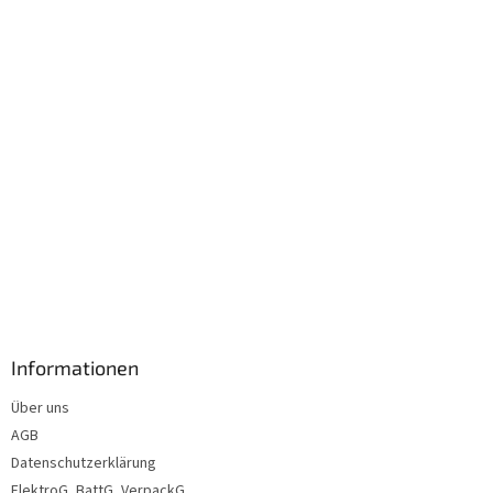
i
l
e
Informationen
Über uns
AGB
Datenschutzerklärung
ElektroG, BattG, VerpackG