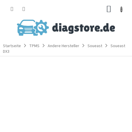
Zum
WARE
Inhalt
springen
Startseite
TPMS
Andere Hersteller
Soueast
Soueast
DX3