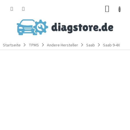
Zum
WARE
Inhalt
springen
Startseite
TPMS
Andere Hersteller
Saab
Saab 9-4X