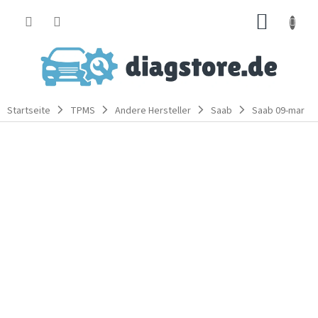
Zum
WARE
Inhalt
springen
Startseite
TPMS
Andere Hersteller
Saab
Saab 09-mar