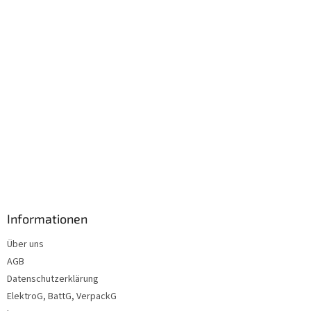
l
e
Informationen
Über uns
AGB
Datenschutzerklärung
ElektroG, BattG, VerpackG