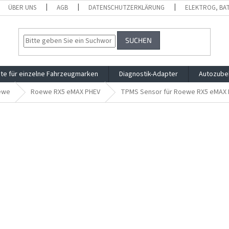
ÜBER UNS
AGB
DATENSCHUTZERKLÄRUNG
ELEKTROG, BA
SUCHEN
te für einzelne Fahrzeugmarken
Diagnostik-Adapter
Autozube
ewe
Roewe RX5 eMAX PHEV
TPMS Sensor für Roewe RX5 eMAX 