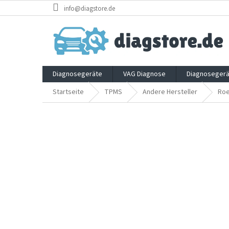
Zum
info@diagstore.de
Inhalt
springen
Diagnosegeräte
VAG Diagnose
Diagnosegerä
Startseite
TPMS
Andere Hersteller
Ro