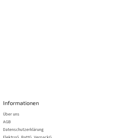
i
l
e
Informationen
Über uns
AGB
Datenschutzerklärung
ElektroG, BattG, VerpackG