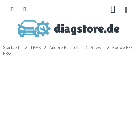
Zum
WARE
Inhalt
springen
Startseite
TPMS
Andere Hersteller
Roewe
Roewe RX3
PRO