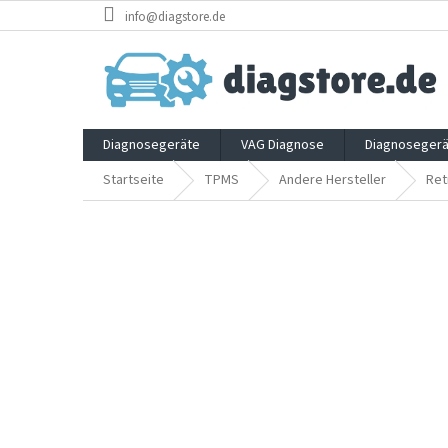
Zum
info@diagstore.de
Inhalt
springen
Diagnosegeräte
VAG Diagnose
Diagnosegerä
Startseite
TPMS
Andere Hersteller
Ret