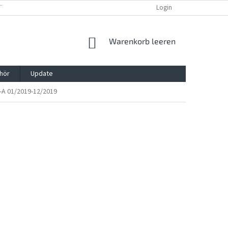
TTG, VERPACKG
IMPRESSUM
REKLAMATION UND WIDDERRUFSRECHT
Login
WARENKORB
Warenkorb leeren
hör
Update
-A 01/2019-12/2019