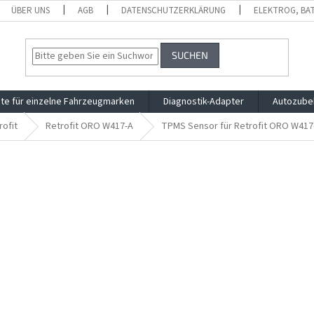
ÜBER UNS
AGB
DATENSCHUTZERKLÄRUNG
ELEKTROG, BA
SUCHEN
te für einzelne Fahrzeugmarken
Diagnostik-Adapter
Autozube
rofit
Retrofit ORO W417-A
TPMS Sensor für Retrofit ORO W417