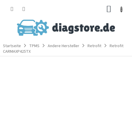
Zum
WARE
Inhalt
springen
Startseite
TPMS
Andere Hersteller
Retrofit
Retrofit
CARMAXP425TX