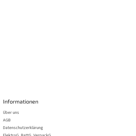
i
l
e
Informationen
Über uns
AGB
Datenschutzerklärung
ElektroG, BattG, VerpackG