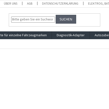
ÜBER UNS
AGB
DATENSCHUTZERKLÄRUNG
ELEKTROG, BA
SUCHEN
te für einzelne Fahrzeugmarken
Diagnostik-Adapter
Autozube