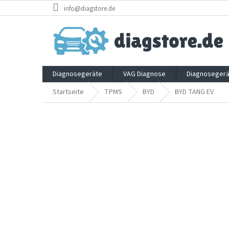
Zum
info@diagstore.de
Inhalt
springen
Diagnosegeräte
VAG Diagnose
Diagnosegerä
Startseite
TPMS
BYD
BYD TANG EV