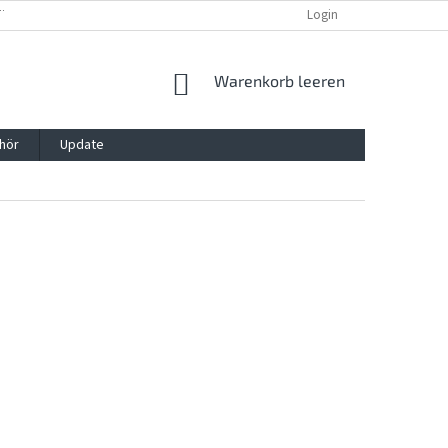
TTG, VERPACKG
IMPRESSUM
REKLAMATION UND WIDDERRUFSRECHT
Login
WARENKORB
Warenkorb leeren
hör
Update