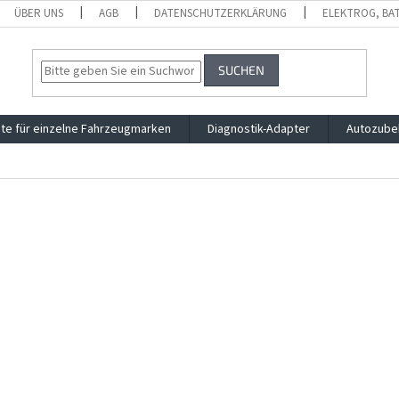
ÜBER UNS
AGB
DATENSCHUTZERKLÄRUNG
ELEKTROG, BA
SUCHEN
te für einzelne Fahrzeugmarken
Diagnostik-Adapter
Autozube