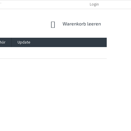
TTG, VERPACKG
IMPRESSUM
REKLAMATION UND WIDDERRUFSRECHT
Login
WARENKORB
Warenkorb leeren
hör
Update