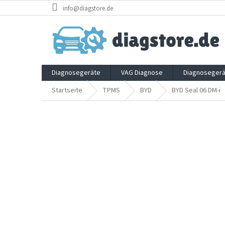
Zum
info@diagstore.de
Inhalt
springen
Diagnosegeräte
VAG Diagnose
Diagnosegerä
Startseite
TPMS
BYD
BYD Seal 06 DM-i