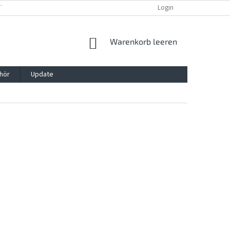
TTG, VERPACKG
IMPRESSUM
REKLAMATION UND WIDDERRUFSRECHT
Login
WARENKORB
Warenkorb leeren
hör
Update