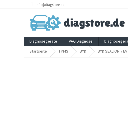
Zum
info@diagstore.de
Inhalt
springen
Diagnosegeräte
VAG Diagnose
Diagnosegerä
Startseite
TPMS
BYD
BYD SEALION 7 EV