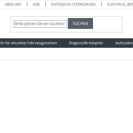
ÜBER UNS
AGB
DATENSCHUTZERKLÄRUNG
ELEKTROG, BA
SUCHEN
te für einzelne Fahrzeugmarken
Diagnostik-Adapter
Autozube