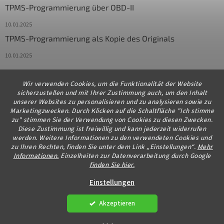
TPMS-Programmierung über OBD-II
10.01.2025
TPMS-Programmierung als Kopie des Originals
10.01.2025
Wir verwenden Cookies, um die Funktionalität der Website
Kontakt
sicherzustellen und mit Ihrer Zustimmung auch, um den Inhalt
unserer Websites zu personalisieren und zu analysieren sowie zu
info
@
diagstore.de
Marketingzwecken. Durch Klicken auf die Schaltfläche "Ich stimme
zu" stimmen Sie der Verwendung von Cookies zu diesen Zwecken.
+491706654834
Diese Zustimmung ist freiwillig und kann jederzeit widerrufen
werden. Weitere Informationen zu den verwendeten Cookies und
zu Ihren Rechten, finden Sie unter dem Link „Einstellungen“.
Mehr
Informationen.
Einzelheiten zur Datenverarbeitung durch Google
finden Sie hier.
Erstellt von Shoptet Premium
Einstellungen
Akzeptieren
Copyright 2026
diagstore.de
. Alle Rechte vorbehalten.
Cookie-
Einstellungen ändern