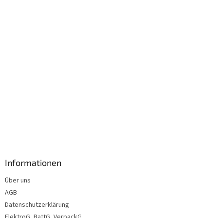
i
l
e
Informationen
Über uns
AGB
Datenschutzerklärung
ElektroG, BattG, VerpackG