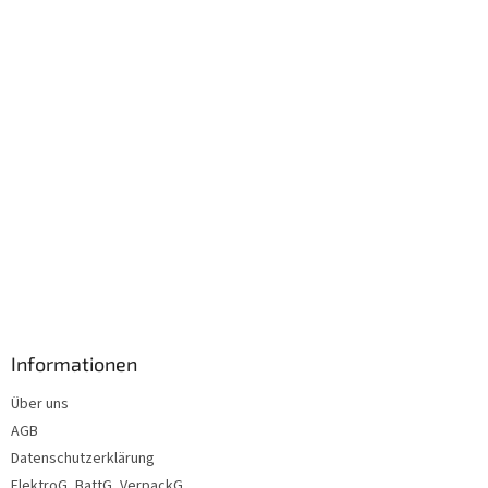
i
l
e
Informationen
Über uns
AGB
Datenschutzerklärung
ElektroG, BattG, VerpackG