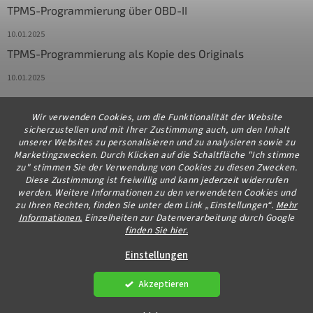
TPMS-Programmierung über OBD-II
10.01.2025
TPMS-Programmierung als Kopie des Originals
10.01.2025
Wir verwenden Cookies, um die Funktionalität der Website
Kontakt
sicherzustellen und mit Ihrer Zustimmung auch, um den Inhalt
unserer Websites zu personalisieren und zu analysieren sowie zu
info
@
diagstore.de
Marketingzwecken. Durch Klicken auf die Schaltfläche "Ich stimme
zu" stimmen Sie der Verwendung von Cookies zu diesen Zwecken.
+491706654834
Diese Zustimmung ist freiwillig und kann jederzeit widerrufen
werden. Weitere Informationen zu den verwendeten Cookies und
zu Ihren Rechten, finden Sie unter dem Link „Einstellungen“.
Mehr
Informationen.
Einzelheiten zur Datenverarbeitung durch Google
finden Sie hier.
Erstellt von Shoptet Premium
Einstellungen
Akzeptieren
Copyright 2026
diagstore.de
. Alle Rechte vorbehalten.
Cookie-
Einstellungen ändern