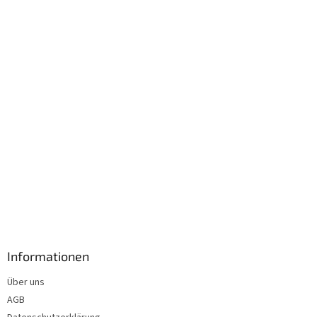
e
i
l
e
Informationen
Über uns
AGB